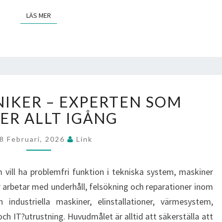
LÄS MER
LÄS MER
SERVICETEKNIKER
NIKER – EXPERTEN SOM
–
EXPERTEN
ER ALLT IGÅNG
SOM
HÅLLER
8 Februari, 2026
Link
ALLT
IGÅNG
m vill ha problemfri funktion i tekniska system, maskiner
er arbetar med underhåll, felsökning och reparationer inom
ndustriella maskiner, elinstallationer, värmesystem,
och IT?utrustning. Huvudmålet är alltid att säkerställa att