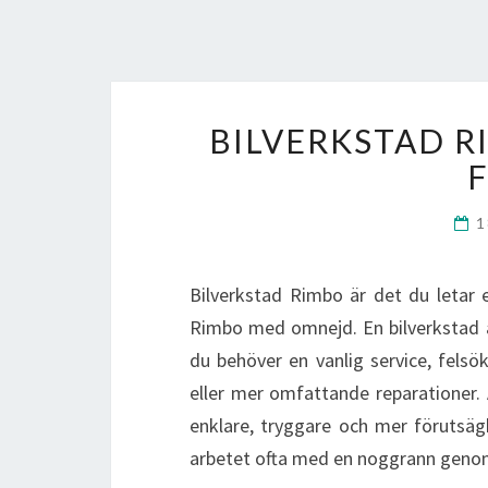
BILVERKSTAD R
F
1
Bilverkstad Rimbo är det du letar ef
Rimbo med omnejd. En bilverkstad är
du behöver en vanlig service, felsö
eller mer omfattande reparationer. A
enklare, tryggare och mer förutsägb
arbetet ofta med en noggrann genom