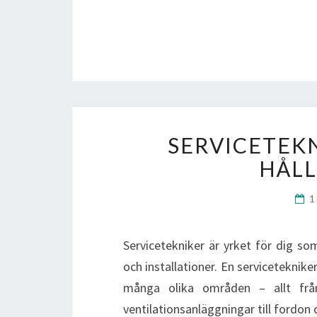
SERVICETEK
HÅLL
1
Servicetekniker är yrket för dig so
och installationer. En serviceteknik
många olika områden – allt från i
ventilationsanläggningar till fordon 