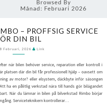
Browsed By
Månad:
Februari 2026
BILVERKSTAD
IMBO – PROFFSIG SERVICE
RIMBO
–
ÖR DIN BIL
PROFFSIG
SERVICE
8 Februari, 2026
Link
FÖR
DIN
ter när bilen behöver service, reparation eller kontroll i
BIL
 platsen där din bil får professionell hjälp – oavsett om
kning av motor? eller elsystem, däckbyte inför säsongen
tt ha en pålitlig verkstad nära till hands gör bilägandet
art. När du lämnar in bilen på bilverkstad Rimbo börjar
gång. Serviceteknikern kontrollerar…