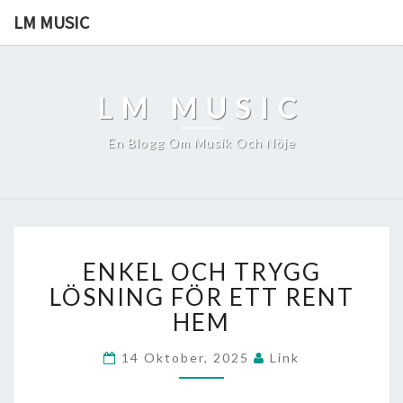
LM MUSIC
LM MUSIC
En Blogg Om Musik Och Nöje
ENKEL
ENKEL OCH TRYGG
OCH
TRYGG
LÖSNING FÖR ETT RENT
LÖSNING
HEM
FÖR
ETT
14 Oktober, 2025
Link
RENT
HEM